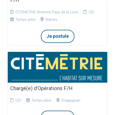
F/H
CITEMETRIE Antenne Pays de la Loire
CDI
Temps plein
Nantes
Je postule
Chargé(e) d’Opérations F/H
CDI
Temps plein
Draguignan